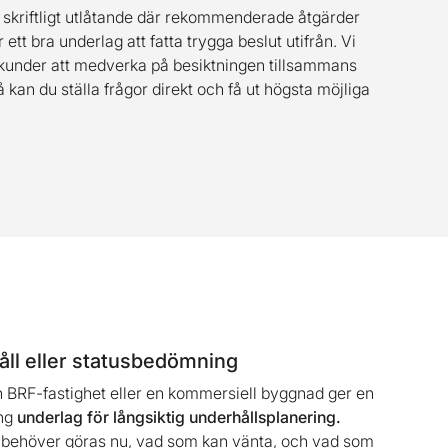
tt skriftligt utlåtande där rekommenderade åtgärder
r ett bra underlag att fatta trygga beslut utifrån. Vi
kunder att medverka på besiktningen tillsammans
an du ställa frågor direkt och få ut högsta möjliga
ll eller statusbedömning
en BRF-fastighet eller en kommersiell byggnad ger en
ing
underlag för långsiktig underhållsplanering.
om behöver göras nu, vad som kan vänta, och vad som