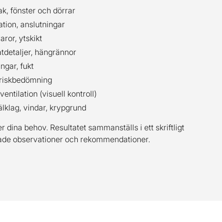
ak, fönster och dörrar
lation, anslutningar
varor, ytskikt
åtdetaljer, hängrännor
ingar, fukt
riskbedömning
ventilation (visuell kontroll)
älklag, vindar, krypgrund
 dina behov. Resultatet sammanställs i ett skriftligt
de observationer och rekommendationer.