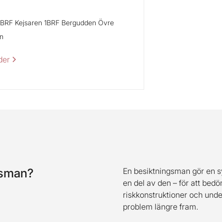
BRF Kejsaren 1
BRF Bergudden Övre
n
der
gsman?
En besiktningsman gör en s
en del av den – för att bedö
riskkonstruktioner och und
problem längre fram.