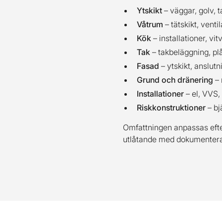
Ytskikt
– väggar, golv, t
Våtrum
– tätskikt, venti
Kök
– installationer, vit
Tak
– takbeläggning, pl
Fasad
– ytskikt, anslutn
Grund och dränering
– 
Installationer
– el, VVS, 
Riskkonstruktioner
– bj
Omfattningen anpassas efter
utlåtande med dokumentera