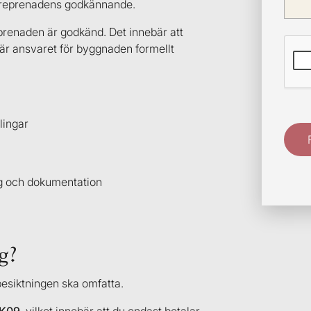
entreprenadens godkännande.
eprenaden är godkänd. Det innebär att
där ansvaret för byggnaden formellt
lingar
tyg och dokumentation
g?
esiktningen ska omfatta.