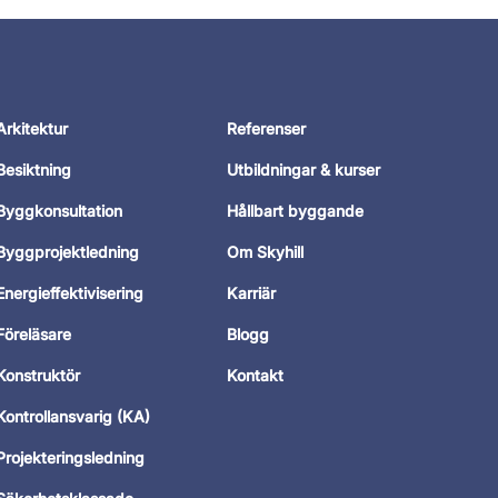
Arkitektur
Referenser
Besiktning
Utbildningar & kurser
Byggkonsultation
Hållbart byggande
Byggprojektledning
Om Skyhill
Energieffektivisering
Karriär
Föreläsare
Blogg
Konstruktör
Kontakt
Kontrollansvarig (KA)
Projekteringsledning