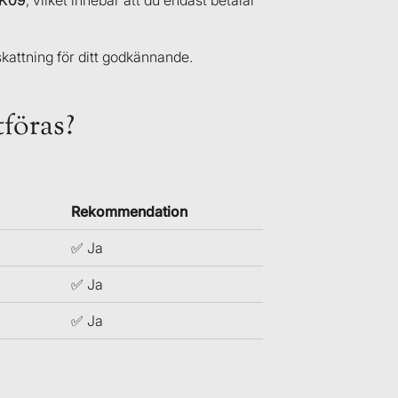
BK09
, vilket innebär att du endast betalar
kattning för ditt godkännande.
tföras?
Rekommendation
✅ Ja
✅ Ja
✅ Ja