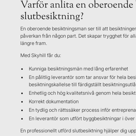
Varför anlita en oberoende
slutbesiktning?
En oberoende besiktningsman ser till att besiktningen
påverkan från någon part. Det skapar trygghet för all
längre fram.
Med Skyhill får du:
Kunniga besiktningsmän med lång erfarenhet
En pålitlig leverantör som tar ansvar för hela bes
besiktningskallelse till färdigställt besiktningsutl
Enhetlig och hög kvalitetsnivå genom hela besik
Korrekt dokumentation
En tydlig och rättssäker process inför entrepr
En leverantör som utfört byggbesiktningar i över
En professionellt utförd slutbesiktning hjälper dig u