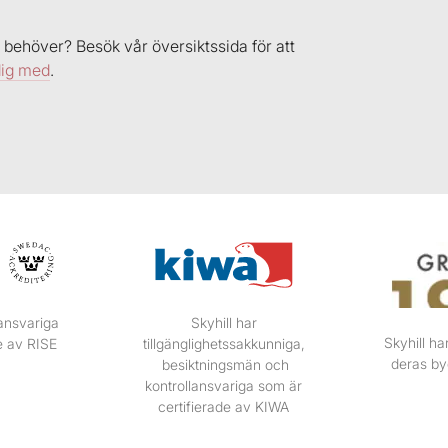
behöver? Besök vår översiktssida för att
dig med
.
lansvariga
Skyhill har
Skyhill ha
e av RISE
tillgänglighetssakkunniga,
deras by
besiktningsmän och
kontrollansvariga som är
certifierade av KIWA