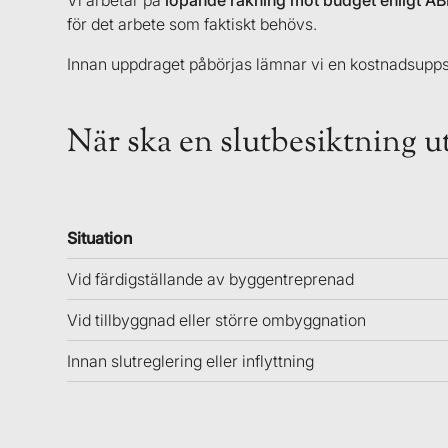
Vi arbetar på
löpande räkning mot budget enligt A
för det arbete som faktiskt behövs.
Innan uppdraget påbörjas lämnar vi en kostnadsupps
När ska en slutbesiktning u
Situation
Vid färdigställande av byggentreprenad
Vid tillbyggnad eller större ombyggnation
Innan slutreglering eller inflyttning