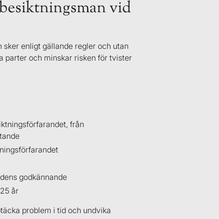
 besiktningsman vid
 sker enligt gällande regler och utan
a parter och minskar risken för tvister
iktningsförfarandet, från
åtande
tningsförfarandet
enadens godkännande
 25 år
pptäcka problem i tid och undvika