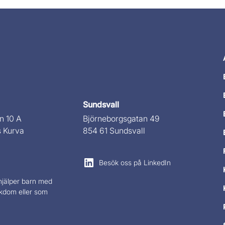
Sundsvall
n 10 A
Björneborgsgatan 49
s Kurva
854 61 Sundsvall
Besök oss på LinkedIn
hjälper barn med
ukdom eller som