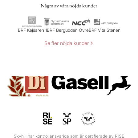
Några av våra nöjda kunder
BRF Kejsaren 1
BRF Bergudden Övre
BRF Vita Stenen
Se fler nöjda kunder
Skyhill har kontrollansvariga som är certifierade av RISE