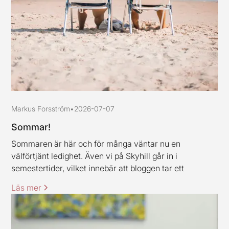
Markus Forsström
•
2026-07-07
Sommar!
Sommaren är här och för många väntar nu en
välförtjänt ledighet. Även vi på Skyhill går in i
semestertider, vilket innebär att bloggen tar ett
uppehåll och är tillbaka igen under vecka 33. Jag och
Läs mer
mina kollegor vill rikta ett varmt tack till alla kunder och
samarbetspartners för den här våren, stort tack för ert
förtroende.