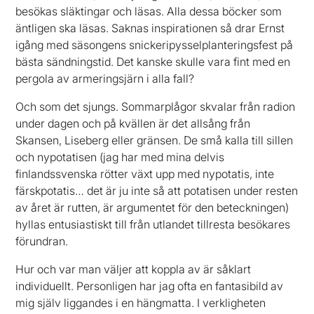
besökas släktingar och läsas. Alla dessa böcker som
äntligen ska läsas. Saknas inspirationen så drar Ernst
igång med säsongens snickeripysselplanteringsfest på
bästa sändningstid. Det kanske skulle vara fint med en
pergola av armeringsjärn i alla fall?
Och som det sjungs. Sommarplågor skvalar från radion
under dagen och på kvällen är det allsång från
Skansen, Liseberg eller gränsen. De små kalla till sillen
och nypotatisen (jag har med mina delvis
finlandssvenska rötter växt upp med nypotatis, inte
färskpotatis… det är ju inte så att potatisen under resten
av året är rutten, är argumentet för den beteckningen)
hyllas entusiastiskt till från utlandet tillresta besökares
förundran.
Hur och var man väljer att koppla av är såklart
individuellt. Personligen har jag ofta en fantasibild av
mig själv liggandes i en hängmatta. I verkligheten