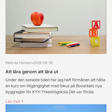
Melinda Hansen
•
2026-06-30
Att lära genom att lära ut
Under den senaste tiden har jag haft förmånen att hålla
en kurs om tillgänglighet med fokus på Boverkets nya
byggregler för KYH Yrkeshögskola.Det var första
gången jag höll en kurs av det här slaget, och jag ska
Läs mer
erkänna att jag var lite nervös inför uppdraget.