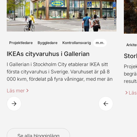
Projektledare
Byggledare
Kontrollansvarig
m.m.
Arkite
IKEAs cityvaruhus i Gallerian
Stor
I Gallerian i Stockholm City etablerar IKEA sitt
Projek
första cityvaruhus i Sverige. Varuhuset är på 8
begrä
000 kvm, fördelat på fyra våningar, med mer än
result
2 000 produkter. Varuhuset innehåller även
Läs mer
Läs
IKEAs klassiska restaurangkoncept (dock i en ny
spännande tappning).
Se alla blogginlägg