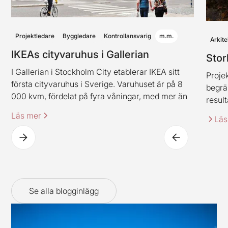
Projektledare
Byggledare
Kontrollansvarig
m.m.
Arkite
IKEAs cityvaruhus i Gallerian
Stor
I Gallerian i Stockholm City etablerar IKEA sitt
Projek
första cityvaruhus i Sverige. Varuhuset är på 8
begrä
000 kvm, fördelat på fyra våningar, med mer än
result
2 000 produkter. Varuhuset innehåller även
Läs mer
Läs
IKEAs klassiska restaurangkoncept (dock i en ny
spännande tappning).
Se alla blogginlägg