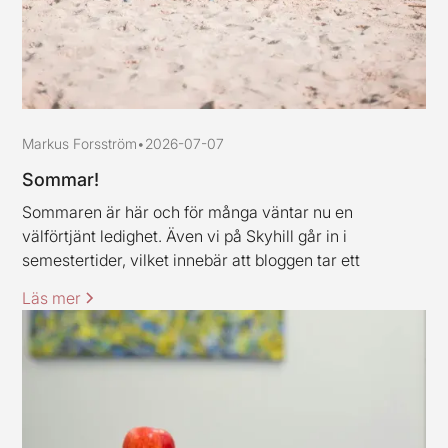
Markus Forsström
•
2026-07-07
Sommar!
Sommaren är här och för många väntar nu en
välförtjänt ledighet. Även vi på Skyhill går in i
semestertider, vilket innebär att bloggen tar ett
uppehåll och är tillbaka igen under vecka 33. Jag och
Läs mer
mina kollegor vill rikta ett varmt tack till alla kunder och
samarbetspartners för den här våren, stort tack för ert
förtroende.