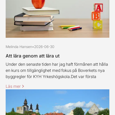
Melinda Hansen
•
2026-06-30
Att lära genom att lära ut
Under den senaste tiden har jag haft förmånen att hålla
en kurs om tillgänglighet med fokus på Boverkets nya
byggregler för KYH Yrkeshögskola.Det var första
gången jag höll en kurs av det här slaget, och jag ska
Läs mer
erkänna att jag var lite nervös inför uppdraget.