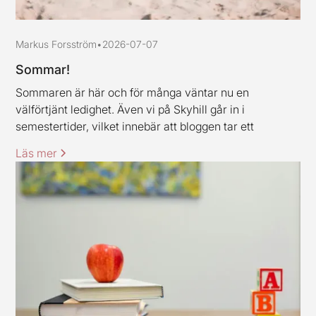
Markus Forsström
•
2026-07-07
Sommar!
Sommaren är här och för många väntar nu en
välförtjänt ledighet. Även vi på Skyhill går in i
semestertider, vilket innebär att bloggen tar ett
uppehåll och är tillbaka igen under vecka 33. Jag och
Läs mer
mina kollegor vill rikta ett varmt tack till alla kunder och
samarbetspartners för den här våren, stort tack för ert
förtroende.