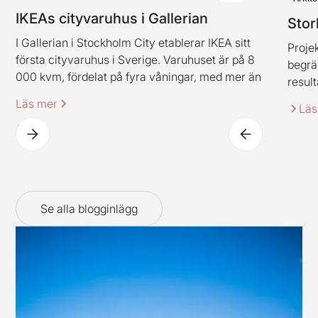
IKEAs cityvaruhus i Gallerian
Stor
I Gallerian i Stockholm City etablerar IKEA sitt
Projek
första cityvaruhus i Sverige. Varuhuset är på 8
begrä
000 kvm, fördelat på fyra våningar, med mer än
result
2 000 produkter. Varuhuset innehåller även
Läs mer
Läs
IKEAs klassiska restaurangkoncept (dock i en ny
spännande tappning).
Se alla blogginlägg