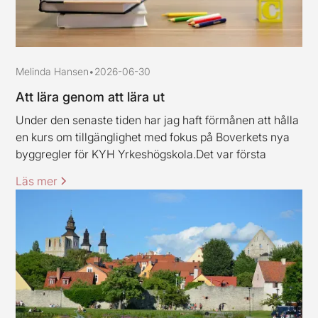
Melinda Hansen
•
2026-06-30
Att lära genom att lära ut
Under den senaste tiden har jag haft förmånen att hålla
en kurs om tillgänglighet med fokus på Boverkets nya
byggregler för KYH Yrkeshögskola.Det var första
gången jag höll en kurs av det här slaget, och jag ska
Läs mer
erkänna att jag var lite nervös inför uppdraget.