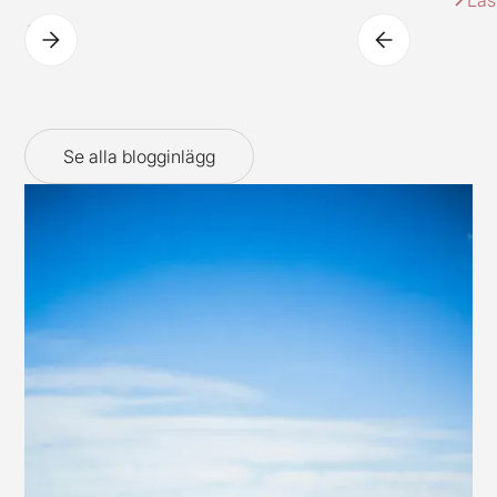
IKEAs klassiska restaurangkoncept (dock i en ny
spännande tappning).
Se alla blogginlägg