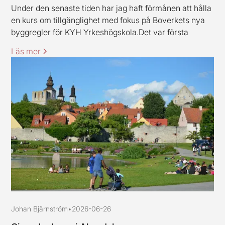
Under den senaste tiden har jag haft förmånen att hålla
en kurs om tillgänglighet med fokus på Boverkets nya
byggregler för KYH Yrkeshögskola.Det var första
gången jag höll en kurs av det här slaget, och jag ska
Läs mer
erkänna att jag var lite nervös inför uppdraget.
Johan Bjärnström
•
2026-06-26