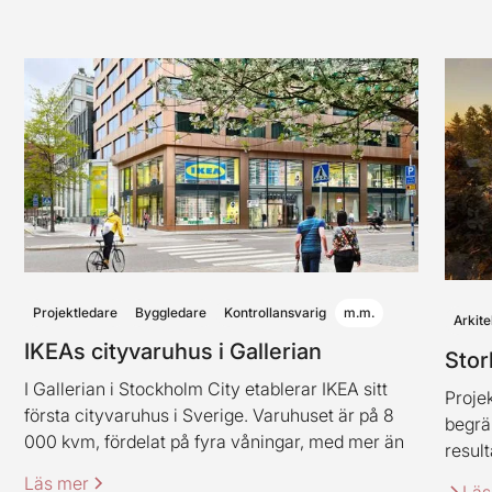
Projektledare
Byggledare
Kontrollansvarig
m.m.
Arkite
IKEAs cityvaruhus i Gallerian
Stor
I Gallerian i Stockholm City etablerar IKEA sitt
Projek
första cityvaruhus i Sverige. Varuhuset är på 8
begrä
000 kvm, fördelat på fyra våningar, med mer än
result
2 000 produkter. Varuhuset innehåller även
Läs mer
Läs