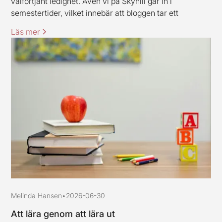
välförtjänt ledighet. Även vi på Skyhill går in i
semestertider, vilket innebär att bloggen tar ett
uppehåll och är tillbaka igen under vecka 33. Jag och
Läs mer
mina kollegor vill rikta ett varmt tack till alla kunder och
samarbetspartners för den här våren, stort tack för ert
förtroende.
Melinda Hansen
•
2026-06-30
Att lära genom att lära ut