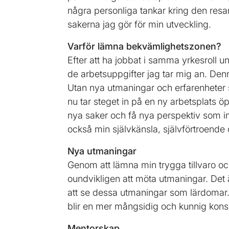
några personliga tankar kring den resa
sakerna jag gör för min utveckling.
Varför lämna bekvämlighetszonen?
Efter att ha jobbat i samma yrkesroll un
de arbetsuppgifter jag tar mig an. Den
Utan nya utmaningar och erfarenheter 
nu tar steget in på en ny arbetsplats ö
nya saker och få nya perspektiv som in
också min självkänsla, självförtroende 
Nya utmaningar
Genom att lämna min trygga tillvaro o
oundvikligen att möta utmaningar. Det ä
att se dessa utmaningar som lärdoma
blir en mer mångsidig och kunnig konsu
Mentorskap