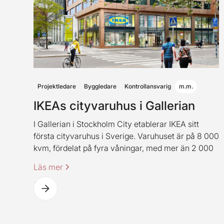
Projektledare
Byggledare
Kontrollansvarig
m.m.
IKEAs cityvaruhus i Gallerian
I Gallerian i Stockholm City etablerar IKEA sitt
första cityvaruhus i Sverige. Varuhuset är på 8 000
kvm, fördelat på fyra våningar, med mer än 2 000
produkter. Varuhuset innehåller även IKEAs
Läs mer
klassiska restaurangkoncept (dock i en ny
spännande tappning).