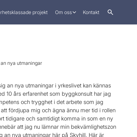
rhetsklassade projekt
Om oss
Kontakt
ig an nya utmaningar i yrkeslivet kan kännas
10 års erfarenhet som byggkonsult har jag
petens och trygghet i det arbete som jag
n att fördjupa mig och ägna ännu mer tid i rollen
ort tidigare och samtidigt komma in som en ny
 innebär att jag nu lämnar min bekvämlighetszon
ig an nya utmaningar här på Skyhill. Här är