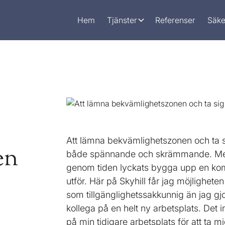
Hem
Tjänster
Referenser
Säke
Att lämna bekvämlighetszonen och ta s
en
både spännande och skrämmande. Med 
genom tiden lyckats bygga upp en kom
utför. Här på Skyhill får jag möjlighete
som tillgänglighetssakkunnig än jag gj
kollega på en helt ny arbetsplats. Det
på min tidigare arbetsplats för att ta m