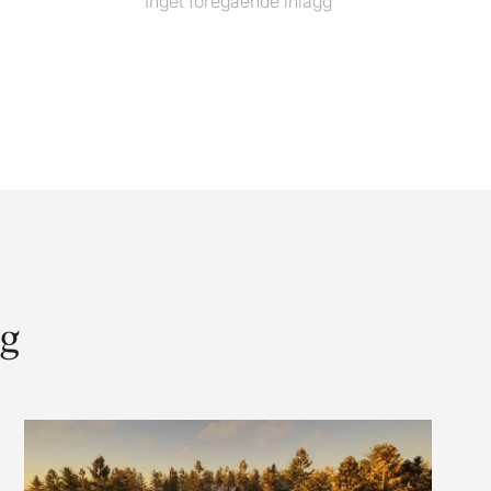
Inget föregående inlägg
Föregående
inlägg
gg