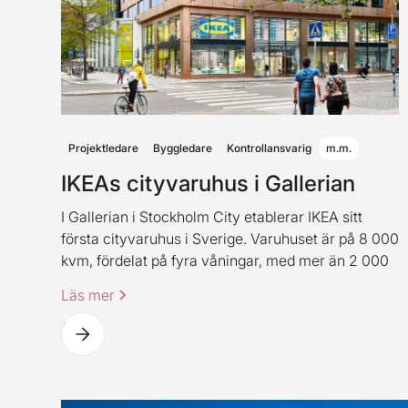
Projektledare
Byggledare
Kontrollansvarig
m.m.
IKEAs cityvaruhus i Gallerian
I Gallerian i Stockholm City etablerar IKEA sitt
första cityvaruhus i Sverige. Varuhuset är på 8 000
kvm, fördelat på fyra våningar, med mer än 2 000
produkter. Varuhuset innehåller även IKEAs
Läs mer
klassiska restaurangkoncept (dock i en ny
spännande tappning).