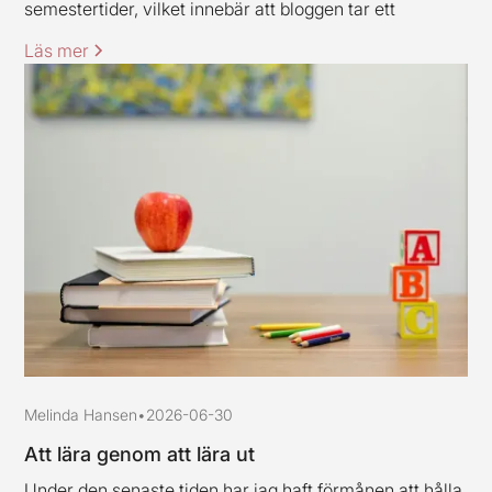
semestertider, vilket innebär att bloggen tar ett
uppehåll och är tillbaka igen under vecka 33. Jag och
Läs mer
mina kollegor vill rikta ett varmt tack till alla kunder och
samarbetspartners för den här våren, stort tack för ert
förtroende.
Melinda Hansen
•
2026-06-30
Att lära genom att lära ut
Under den senaste tiden har jag haft förmånen att hålla