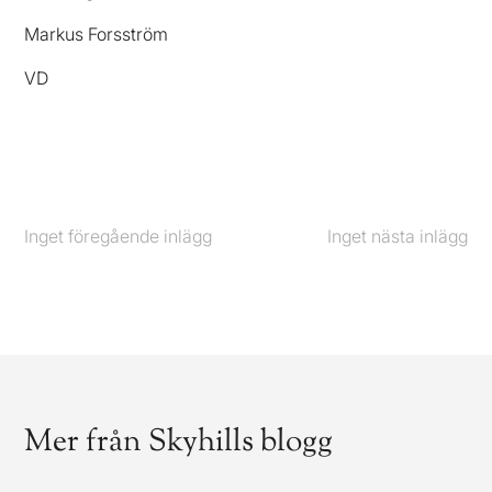
Markus Forsström
VD
Inget föregående inlägg
Föregående
Inget nästa inlägg
Nästa
Mer från Skyhills blogg