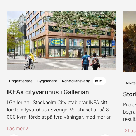
Projektledare
Byggledare
Kontrollansvarig
m.m.
Arkite
IKEAs cityvaruhus i Gallerian
Stor
I Gallerian i Stockholm City etablerar IKEA sitt
Projek
första cityvaruhus i Sverige. Varuhuset är på 8
begrä
000 kvm, fördelat på fyra våningar, med mer än
result
2 000 produkter. Varuhuset innehåller även
Läs mer
Läs
IKEAs klassiska restaurangkoncept (dock i en ny