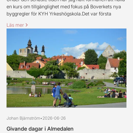
en kurs om tillgänglighet med fokus på Boverkets nya
byggregler för KYH Yrkeshögskola.Det var första
gången jag höll en kurs av det här slaget, och jag ska
Läs mer
erkänna att jag var lite nervös inför uppdraget.
Johan Bjärnström
•
2026-06-26
Givande dagar i Almedalen