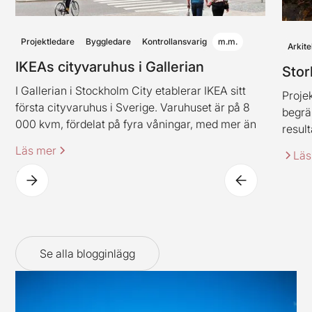
Projektledare
Byggledare
Kontrollansvarig
m.m.
Arkite
IKEAs cityvaruhus i Gallerian
Stor
I Gallerian i Stockholm City etablerar IKEA sitt
Projek
första cityvaruhus i Sverige. Varuhuset är på 8
begrä
000 kvm, fördelat på fyra våningar, med mer än
result
2 000 produkter. Varuhuset innehåller även
Läs mer
Läs
IKEAs klassiska restaurangkoncept (dock i en ny
spännande tappning).
Se alla blogginlägg