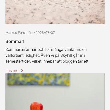
Markus Forsström
•
2026-07-07
Sommar!
Sommaren är här och för många väntar nu en
välförtjänt ledighet. Även vi på Skyhill går in i
semestertider, vilket innebär att bloggen tar ett
uppehåll och är tillbaka igen under vecka 33. Jag och
Läs mer
mina kollegor vill rikta ett varmt tack till alla kunder och
samarbetspartners för den här våren, stort tack för ert
förtroende.