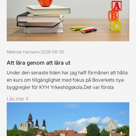
Melinda Hansen
•
2026-06-30
Att lära genom att lära ut
Under den senaste tiden har jag haft förmånen att hålla
en kurs om tillgänglighet med fokus på Boverkets nya
byggregler för KYH Yrkeshögskola.Det var första
gången jag höll en kurs av det här slaget, och jag ska
Läs mer
erkänna att jag var lite nervös inför uppdraget.