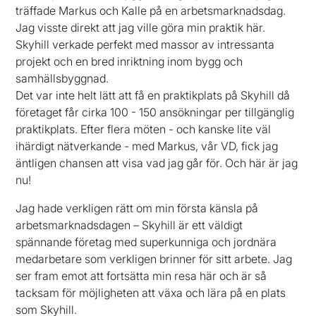
träffade Markus och Kalle på en arbetsmarknadsdag.
Jag visste direkt att jag ville göra min praktik här.
Skyhill verkade perfekt med massor av intressanta
projekt och en bred inriktning inom bygg och
samhällsbyggnad.
Det var inte helt lätt att få en praktikplats på Skyhill då
företaget får cirka 100 - 150 ansökningar per tillgänglig
praktikplats. Efter flera möten - och kanske lite väl
ihärdigt nätverkande - med Markus, vår VD, fick jag
äntligen chansen att visa vad jag går för. Och här är jag
nu!
Jag hade verkligen rätt om min första känsla på
arbetsmarknadsdagen – Skyhill är ett väldigt
spännande företag med superkunniga och jordnära
medarbetare som verkligen brinner för sitt arbete. Jag
ser fram emot att fortsätta min resa här och är så
tacksam för möjligheten att växa och lära på en plats
som Skyhill.