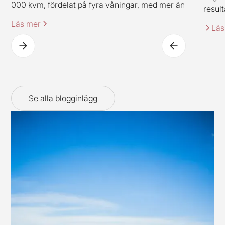
000 kvm, fördelat på fyra våningar, med mer än
result
2 000 produkter. Varuhuset innehåller även
Läs mer
Läs
IKEAs klassiska restaurangkoncept (dock i en ny
spännande tappning).
Se alla blogginlägg