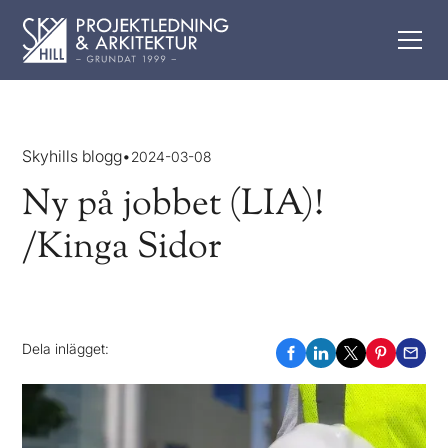
Skyhills blogg
•
2024-03-08
Ny på jobbet (LIA)!
/Kinga Sidor
Dela inlägget: