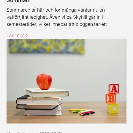
Sommar!
Sommaren är här och för många väntar nu en
välförtjänt ledighet. Även vi på Skyhill går in i
semestertider, vilket innebär att bloggen tar ett
uppehåll och är tillbaka igen under vecka 33. Jag och
Läs mer
mina kollegor vill rikta ett varmt tack till alla kunder och
samarbetspartners för den här våren, stort tack för ert
förtroende.