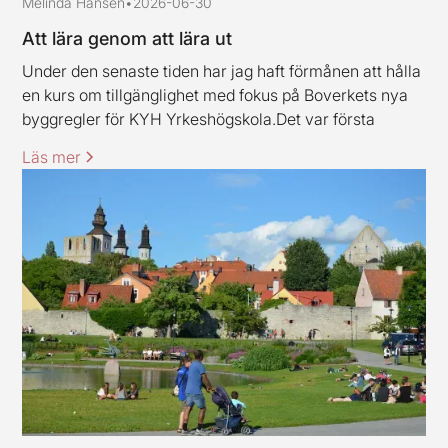
Melinda Hansen
•
2026-06-30
Att lära genom att lära ut
Under den senaste tiden har jag haft förmånen att hålla
en kurs om tillgänglighet med fokus på Boverkets nya
byggregler för KYH Yrkeshögskola.Det var första
gången jag höll en kurs av det här slaget, och jag ska
Läs mer
erkänna att jag var lite nervös inför uppdraget.