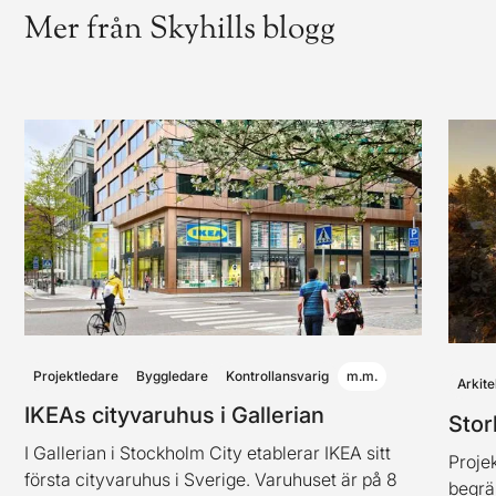
Mer från Skyhills blogg
Projektledare
Byggledare
Kontrollansvarig
m.m.
Arkite
IKEAs cityvaruhus i Gallerian
Stor
I Gallerian i Stockholm City etablerar IKEA sitt
Projek
första cityvaruhus i Sverige. Varuhuset är på 8
begrä