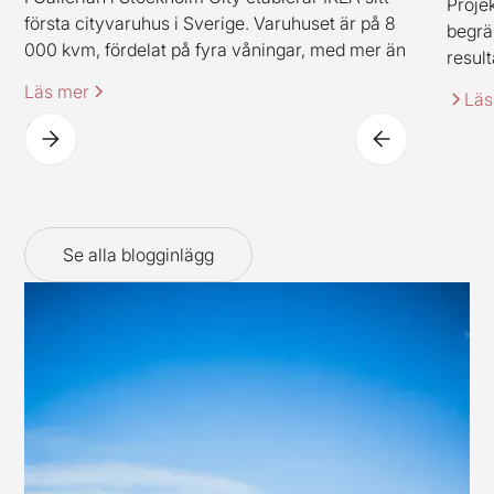
Projek
första cityvaruhus i Sverige. Varuhuset är på 8
begrä
000 kvm, fördelat på fyra våningar, med mer än
result
2 000 produkter. Varuhuset innehåller även
Läs mer
Läs
IKEAs klassiska restaurangkoncept (dock i en ny
spännande tappning).
Se alla blogginlägg