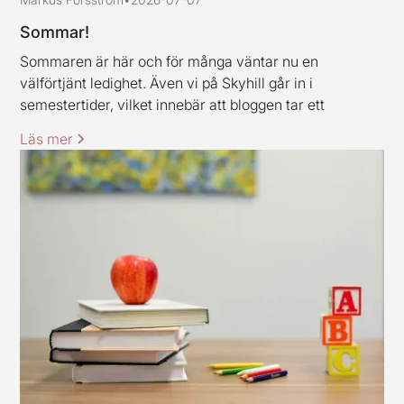
Sommar!
Sommaren är här och för många väntar nu en
välförtjänt ledighet. Även vi på Skyhill går in i
semestertider, vilket innebär att bloggen tar ett
uppehåll och är tillbaka igen under vecka 33. Jag och
Läs mer
mina kollegor vill rikta ett varmt tack till alla kunder och
samarbetspartners för den här våren, stort tack för ert
förtroende.