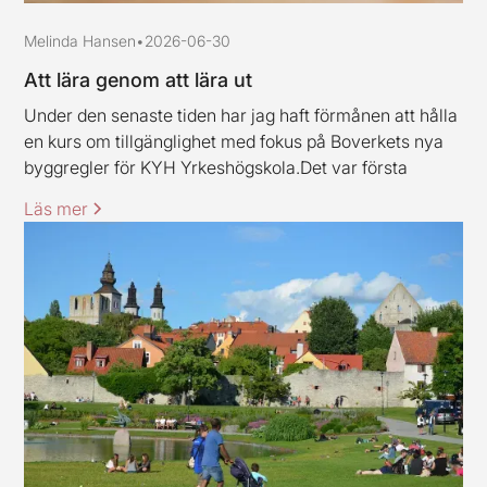
Melinda Hansen
•
2026-06-30
Att lära genom att lära ut
Under den senaste tiden har jag haft förmånen att hålla
en kurs om tillgänglighet med fokus på Boverkets nya
byggregler för KYH Yrkeshögskola.Det var första
gången jag höll en kurs av det här slaget, och jag ska
Läs mer
erkänna att jag var lite nervös inför uppdraget.