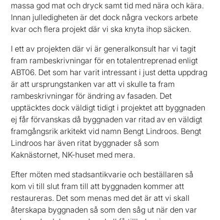
massa god mat och dryck samt tid med nära och kära.
Innan julledigheten är det dock några veckors arbete
kvar och flera projekt där vi ska knyta ihop säcken.
I ett av projekten där vi är generalkonsult har vi tagit
fram rambeskrivningar för en totalentreprenad enligt
ABT06. Det som har varit intressant i just detta uppdrag
är att ursprungstanken var att vi skulle ta fram
rambeskrivningar för ändring av fasaden. Det
upptäcktes dock väldigt tidigt i projektet att byggnaden
ej får förvanskas då byggnaden var ritad av en väldigt
framgångsrik arkitekt vid namn Bengt Lindroos. Bengt
Lindroos har även ritat byggnader så som
Kaknästornet, NK-huset med mera.
Efter möten med stadsantikvarie och beställaren så
kom vi till slut fram till att byggnaden kommer att
restaureras. Det som menas med det är att vi skall
återskapa byggnaden så som den såg ut när den var