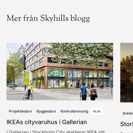
Mer från Skyhills blogg
Projektledare
Byggledare
Kontrollansvarig
m.m.
Arkite
IKEAs cityvaruhus i Gallerian
Stor
I Gallerian i Stockholm City etablerar IKEA sitt