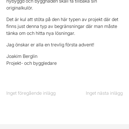
nybyggd och byggnaden skall få tillbaka sin
originalkulör.
Det är kul att stöta på den här typen av projekt där det
finns just denna typ av begränsningar där man måste
tänka om och hitta nya lösningar.
Jag önskar er alla en trevlig första advent!
Joakim Berglin
Projekt- och byggledare
Inget föregående inlägg
Föregående
Inget nästa inlägg
Nästa