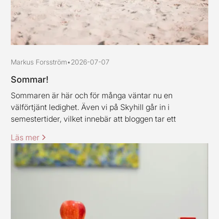
Markus Forsström
•
2026-07-07
Sommar!
Sommaren är här och för många väntar nu en
välförtjänt ledighet. Även vi på Skyhill går in i
semestertider, vilket innebär att bloggen tar ett
uppehåll och är tillbaka igen under vecka 33. Jag och
Läs mer
mina kollegor vill rikta ett varmt tack till alla kunder och
samarbetspartners för den här våren, stort tack för ert
förtroende.