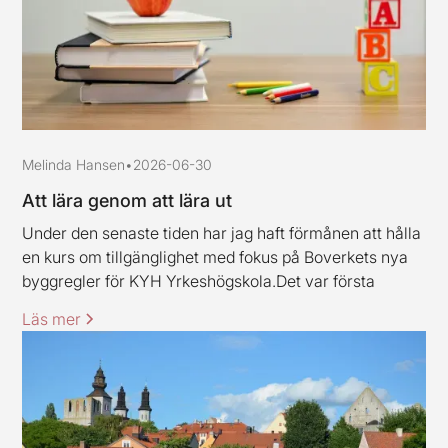
Melinda Hansen
•
2026-06-30
Att lära genom att lära ut
Under den senaste tiden har jag haft förmånen att hålla
en kurs om tillgänglighet med fokus på Boverkets nya
byggregler för KYH Yrkeshögskola.Det var första
gången jag höll en kurs av det här slaget, och jag ska
Läs mer
erkänna att jag var lite nervös inför uppdraget.