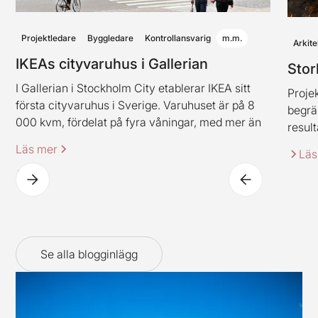
Projektledare
Byggledare
Kontrollansvarig
m.m.
Arkite
IKEAs cityvaruhus i Gallerian
Stor
I Gallerian i Stockholm City etablerar IKEA sitt
Projek
första cityvaruhus i Sverige. Varuhuset är på 8
begrä
000 kvm, fördelat på fyra våningar, med mer än
result
2 000 produkter. Varuhuset innehåller även
Läs mer
Läs
IKEAs klassiska restaurangkoncept (dock i en ny
spännande tappning).
Se alla blogginlägg