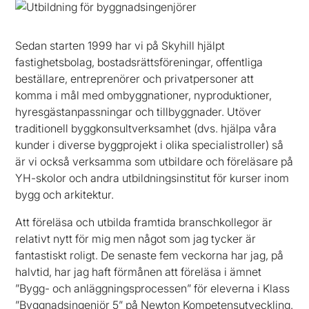
Sedan starten 1999 har vi på Skyhill hjälpt
fastighetsbolag, bostadsrättsföreningar, offentliga
beställare, entreprenörer och privatpersoner att
komma i mål med ombyggnationer, nyproduktioner,
hyresgästanpassningar och tillbyggnader. Utöver
traditionell byggkonsultverksamhet (dvs. hjälpa våra
kunder i diverse byggprojekt i olika specialistroller) så
är vi också verksamma som utbildare och föreläsare på
YH-skolor och andra utbildningsinstitut för kurser inom
bygg och arkitektur.
Att föreläsa och utbilda framtida branschkollegor är
relativt nytt för mig men något som jag tycker är
fantastiskt roligt. De senaste fem veckorna har jag, på
halvtid, har jag haft förmånen att föreläsa i ämnet
”Bygg- och anläggningsprocessen” för eleverna i Klass
”Byggnadsingenjör 5” på Newton Kompetensutveckling.