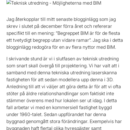
Jag återkopplar till mitt senaste blogginlägg som jag
skrev i slutet på december förra året och refererar
specifikt till en mening: ”Begreppet BIM är för de flesta
ett tvetydigt begrepp utan vidare ramar”. Jag ska i detta
blogginlägg redogöra för en av flera nyttor med BIM.
I skrivande stund är vi i slutfasen av teknisk utredning
som snart skall övergå till projektering. Vi har valt att i
samband med denna tekniska utredning laserskanna
fastigheten för att sedan modellera upp denna i 3D.
Anledning till att vi väljer att göra detta är för att vi ofta
stöter på äldre relationshandlingar som faktiskt inte
stämmer överens med hur lokalen ser ut idag. I detta
fall arbetar vi med en kommersiell fastighet byggd
under 1960-talet. Sedan uppförandet har denna
byggnad genomgått stora förändringar. Exempelvis har
byggnaden haft flertal olika hyresgäster samt