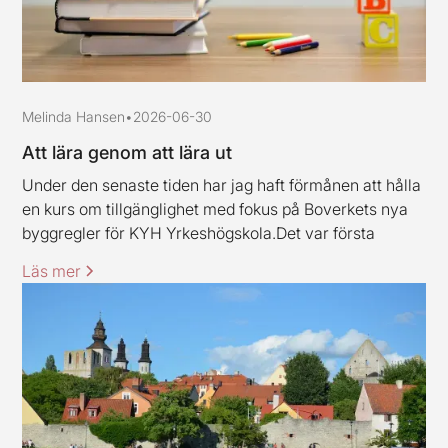
Melinda Hansen
•
2026-06-30
Att lära genom att lära ut
Under den senaste tiden har jag haft förmånen att hålla
en kurs om tillgänglighet med fokus på Boverkets nya
byggregler för KYH Yrkeshögskola.Det var första
gången jag höll en kurs av det här slaget, och jag ska
Läs mer
erkänna att jag var lite nervös inför uppdraget.