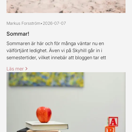
Markus Forsström
•
2026-07-07
Sommar!
Sommaren är här och för många väntar nu en
välförtjänt ledighet. Även vi på Skyhill går in i
semestertider, vilket innebär att bloggen tar ett
uppehåll och är tillbaka igen under vecka 33. Jag och
Läs mer
mina kollegor vill rikta ett varmt tack till alla kunder och
samarbetspartners för den här våren, stort tack för ert
förtroende.