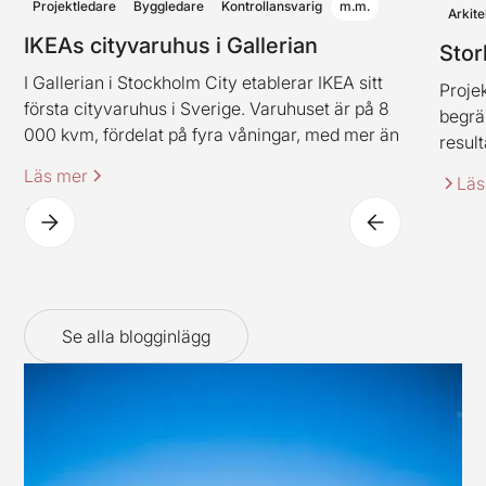
Projektledare
Byggledare
Kontrollansvarig
m.m.
Arkite
IKEAs cityvaruhus i Gallerian
Stor
I Gallerian i Stockholm City etablerar IKEA sitt
Projek
första cityvaruhus i Sverige. Varuhuset är på 8
begrä
000 kvm, fördelat på fyra våningar, med mer än
result
2 000 produkter. Varuhuset innehåller även
Läs mer
Läs
IKEAs klassiska restaurangkoncept (dock i en ny
spännande tappning).
Se alla blogginlägg