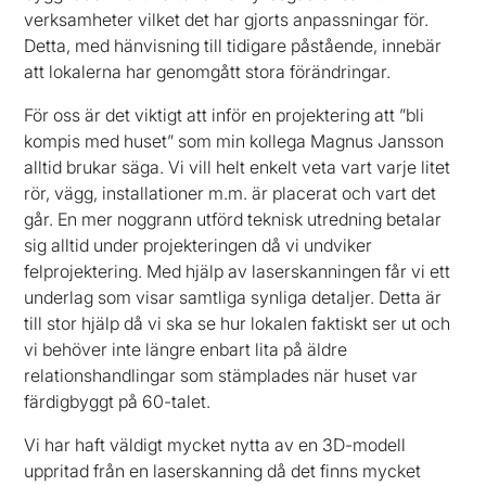
verksamheter vilket det har gjorts anpassningar för.
Detta, med hänvisning till tidigare påstående, innebär
att lokalerna har genomgått stora förändringar.
För oss är det viktigt att inför en projektering att ”bli
kompis med huset” som min kollega Magnus Jansson
alltid brukar säga. Vi vill helt enkelt veta vart varje litet
rör, vägg, installationer m.m. är placerat och vart det
går. En mer noggrann utförd teknisk utredning betalar
sig alltid under projekteringen då vi undviker
felprojektering. Med hjälp av laserskanningen får vi ett
underlag som visar samtliga synliga detaljer. Detta är
till stor hjälp då vi ska se hur lokalen faktiskt ser ut och
vi behöver inte längre enbart lita på äldre
relationshandlingar som stämplades när huset var
färdigbyggt på 60-talet.
Vi har haft väldigt mycket nytta av en 3D-modell
uppritad från en laserskanning då det finns mycket