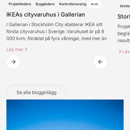
Projektledare
Byggledare
Kontrollansvarig
m.m.
Arkite
IKEAs cityvaruhus i Gallerian
Stor
I Gallerian i Stockholm City etablerar IKEA sitt
Projek
första cityvaruhus i Sverige. Varuhuset är på 8
begrä
000 kvm, fördelat på fyra våningar, med mer än
result
2 000 produkter. Varuhuset innehåller även
Läs mer
Läs
IKEAs klassiska restaurangkoncept (dock i en ny
spännande tappning).
Se alla blogginlägg