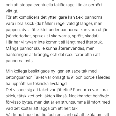
och att stoppa eventuella takläckage i tid är oerhört
viktigt.
För att komplicera det ytterligare kan t.ex. pannorna
vara i bra skick (de håller i regel väldigt länge), men
pappen, dvs. tätskiktet under pannorna, kan vara uttjänt
(söndertorkat, spruckit i skarvarna, sprött, skadat).
Här har vi tyvärr inte kommit så långt med återbruk.
Många pannor skulle kunna återanvändas, men
hanteringen är krånglig och det resulterar ofta i att
pannorna byts.
Min kollega besiktigade nyligen ett sadeltak med
betongpannor. Taket var omlagt 1991 och borde således
ha uppnått sin tekniska livslängd.
Det visade sig att taket var jättefint! Pannorna var i bra
skick, tätskiktet och läkten likaså. Nockbandet behövde
förvisso bytas, men det är en struntsumma jämfört med
vad det kostar att lägga om ett helt tak.
Vår kund hade lagt tid (och en slant) på att sköta om sitt