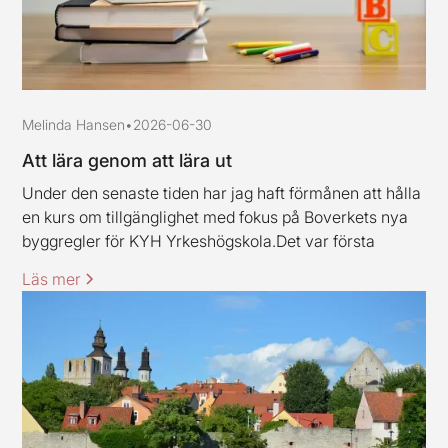
Melinda Hansen
•
2026-06-30
Att lära genom att lära ut
Under den senaste tiden har jag haft förmånen att hålla
en kurs om tillgänglighet med fokus på Boverkets nya
byggregler för KYH Yrkeshögskola.Det var första
gången jag höll en kurs av det här slaget, och jag ska
Läs mer
erkänna att jag var lite nervös inför uppdraget.