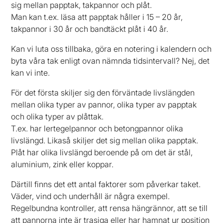
sig mellan papptak, takpannor och plåt.
Man kan t.ex. läsa att papptak håller i 15 – 20 år,
takpannor i 30 år och bandtäckt plåt i 40 år.
Kan vi luta oss tillbaka, göra en notering i kalendern och
byta våra tak enligt ovan nämnda tidsintervall? Nej, det
kan vi inte.
För det första skiljer sig den förväntade livslängden
mellan olika typer av pannor, olika typer av papptak
och olika typer av plåttak.
T.ex. har lertegelpannor och betongpannor olika
livslängd. Likaså skiljer det sig mellan olika papptak.
Plåt har olika livslängd beroende på om det är stål,
aluminium, zink eller koppar.
Därtill finns det ett antal faktorer som påverkar taket.
Väder, vind och underhåll är några exempel.
Regelbundna kontroller, att rensa hängrännor, att se till
att pannorna inte är trasiga eller har hamnat ur position