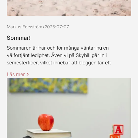
Markus Forsström
•
2026-07-07
Sommar!
Sommaren är här och för många väntar nu en
välförtjänt ledighet. Även vi på Skyhill går in i
semestertider, vilket innebär att bloggen tar ett
uppehåll och är tillbaka igen under vecka 33. Jag och
Läs mer
mina kollegor vill rikta ett varmt tack till alla kunder och
samarbetspartners för den här våren, stort tack för ert
förtroende.