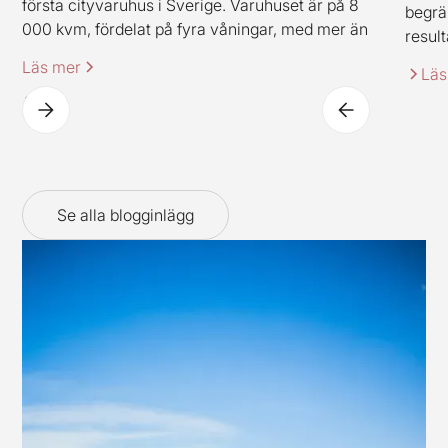
första cityvaruhus i Sverige. Varuhuset är på 8
begrä
000 kvm, fördelat på fyra våningar, med mer än
result
2 000 produkter. Varuhuset innehåller även
Läs mer
Läs
IKEAs klassiska restaurangkoncept (dock i en ny
spännande tappning).
Se alla blogginlägg