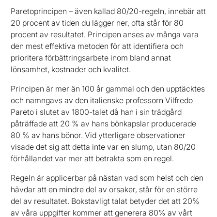
Paretoprincipen – även kallad 80/20-regeln, innebär att
20 procent av tiden du lägger ner, ofta står för 80
procent av resultatet. Principen anses av många vara
den mest effektiva metoden för att identifiera och
prioritera förbättringsarbete inom bland annat
lönsamhet, kostnader och kvalitet.
Principen är mer än 100 år gammal och den upptäcktes
och namngavs av den italienske professorn Vilfredo
Pareto i slutet av 1800-talet då han i sin trädgård
påträffade att 20 % av hans bönkapslar producerade
80 % av hans bönor. Vid ytterligare observationer
visade det sig att detta inte var en slump, utan 80/20
förhållandet var mer att betrakta som en regel.
Regeln är applicerbar på nästan vad som helst och den
hävdar att en mindre del av orsaker, står för en större
del av resultatet. Bokstavligt talat betyder det att 20%
av våra uppgifter kommer att generera 80% av vårt