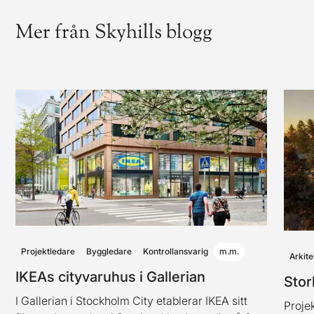
Mer från Skyhills blogg
Projektledare
Byggledare
Kontrollansvarig
m.m.
Arkite
IKEAs cityvaruhus i Gallerian
Stor
I Gallerian i Stockholm City etablerar IKEA sitt
Projek