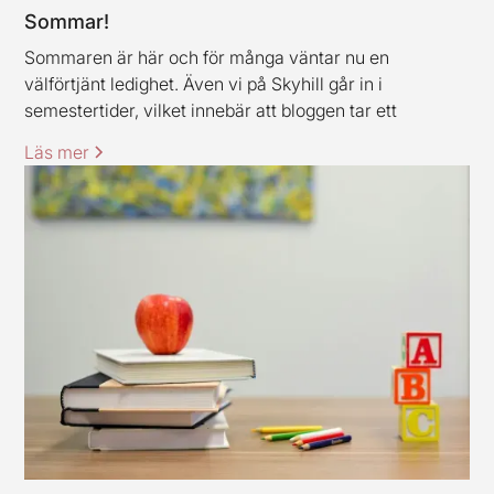
Sommar!
Sommaren är här och för många väntar nu en
välförtjänt ledighet. Även vi på Skyhill går in i
semestertider, vilket innebär att bloggen tar ett
uppehåll och är tillbaka igen under vecka 33. Jag och
Läs mer
mina kollegor vill rikta ett varmt tack till alla kunder och
samarbetspartners för den här våren, stort tack för ert
förtroende.