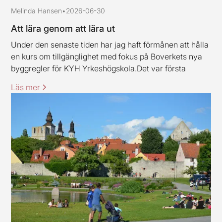
Melinda Hansen
•
2026-06-30
Att lära genom att lära ut
Under den senaste tiden har jag haft förmånen att hålla
en kurs om tillgänglighet med fokus på Boverkets nya
byggregler för KYH Yrkeshögskola.Det var första
gången jag höll en kurs av det här slaget, och jag ska
Läs mer
erkänna att jag var lite nervös inför uppdraget.