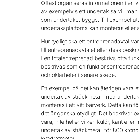
Oftast organiseras informationen i en v
av exempelvis ett undertak så vill man
som undertaket byggs. Till exempel at
undertaksplattorna kan monteras eller 
Hur tydligt ska ett entreprenadavtal va
till entreprenadavtalet eller dess beskr
I en totalentreprenad beskrivs ofta fun
beskrivas som en funktionsentreprenad. 
och oklarheter i senare skede.
Ett exempel på det kan återigen vara ett
undertak av sträckmetall med undertaks
monteras i ett vitt bärverk. Detta kan f
det är ganska otydligt. Det beskriver e
vara, inte heller vilken kulör, kant ell
undertak av sträckmetall för 800 krono
kvadratmeter.