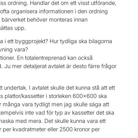
iss ordning. Handlar det om ett visst utförande,
 ofta organisera informationen i den ordning
t bärverket behöver monteras innan
sättas upp.
ra i ett byggprojekt? Hur tydliga ska bilagorna
ivning vara?
ktioner. En totalentreprenad kan också
Ju mer detaljerat avtalet är desto färre frågor
 undertak. I avtalet skulle det kunna stå att ett
 plattor/kassetter i storleken 600×600 ska
ör många vara tydligt men jag skulle säga att
xempelvis inte vad för typ av kassetter det ska
er maska med mera. Det skulle kunna vara ett
r per kvadratmeter eller 2500 kronor per