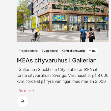
Projektledare
Byggledare
Kontrollansvarig
m.m.
IKEAs cityvaruhus i Gallerian
I Gallerian i Stockholm City etablerar IKEA sitt
första cityvaruhus i Sverige. Varuhuset är på 8 000
kvm, fördelat på fyra våningar, med mer än 2 000
produkter. Varuhuset innehåller även IKEAs
Läs mer
klassiska restaurangkoncept (dock i en ny
spännande tappning).