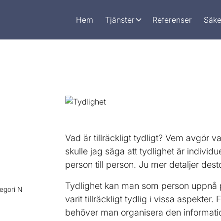
Hem
Tjänster
Referenser
Säke
Vad är tillräckligt tydligt? Vem avgör v
skulle jag säga att tydlighet är individu
person till person. Ju mer detaljer desto
Tydlighet kan man som person uppnå p
tegori N
varit tillräckligt tydlig i vissa aspekter
behöver man organisera den informati