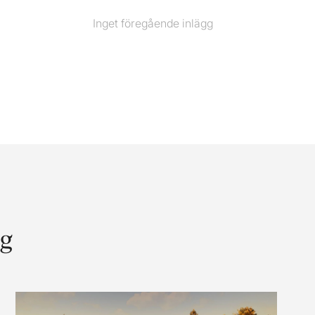
Inget föregående inlägg
Föregående
inlägg
gg